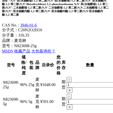
别名：
N,N'-双(水杨醛缩)-1,2-苯二胺;N,N -双(水杨醛缩)-1,2-苯二胺;N,N`-双水杨酸内
酯-1,2-苯二胺;N,N'-Bis(salicylidene)-1,2-phenylenediamine N,N'-双(水杨醛缩)-1,2-苯二
胺;N,N''-二水杨醛缩-1,2-苯二胺;N,N'-二水杨醛缩-1,2-苯二胺;N,N-二水杨醛缩-1,2-苯二
胺;N,N''-双水杨酸内酯-1,2-苯二胺;N,N'-双水杨酸内酯-1,2-苯二胺;N,N-双水杨酸内
酯-1,2-苯二胺
CAS No. :
3946-91-6
分子式：
C20N2O2H16
分子量：
316.35
品牌：
麦克林
货号：
N823698-25g
MSDS
收藏产品
大包装询价？
规
您
格/
包
品
的
库
货号
目录价
数量
纯
装
牌
价
存
度
格
麦
-
期
N823698-
96%
25g
克
¥1648.00
25g
货
林
+
麦
-
期
N823698-
96%
5g
克
¥591.00
5g
货
林
+