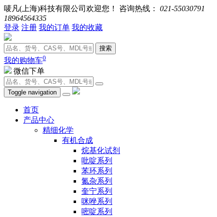
唛凡(上海)科技有限公司欢迎您！ 咨询热线：
021-55030791
18964564335
登录
注册
我的订单
我的收藏
搜索
0
我的购物车
微信下单
Toggle navigation
首页
产品中心
精细化学
有机合成
烷基化试剂
吡啶系列
苯环系列
氮杂系列
奎宁系列
咪唑系列
嘧啶系列