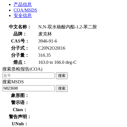
产品信息
COA/MSDS
安全信息
中文名称：
N,N-双水杨酸内酯-1,2-苯二胺
品牌：
麦克林
CAS号：
3946-91-6
分子式：
C20N2O2H16
分子量：
316.35
熔点：
163.0 to 166.0 deg-C
搜索质检报告(COA)
搜索
搜索MSDS
搜索
象形图：
警示语：
Class：
警告声明：
UNub：