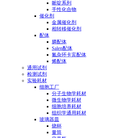
哌啶系列
手性化合物
催化剂
金属催化剂
相转移催化剂
配体
膦配体
Salen配体
氮杂环卡宾配体
烯配体
通用试剂
检测试剂
实验耗材
细胞工厂
分子生物学耗材
微生物学耗材
细胞培养耗材
组织学通用耗材
玻璃器皿
烧杯
量筒