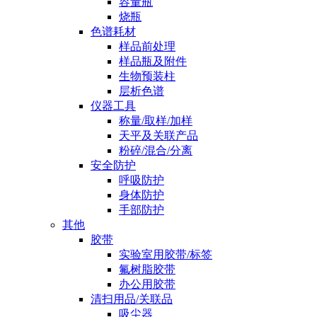
容量瓶
烧瓶
色谱耗材
样品前处理
样品瓶及附件
生物预装柱
层析色谱
仪器工具
称量/取样/加样
天平及关联产品
粉碎/混合/分离
安全防护
呼吸防护
身体防护
手部防护
其他
胶带
实验室用胶带/标签
氟树脂胶带
办公用胶带
清扫用品/关联品
吸尘器