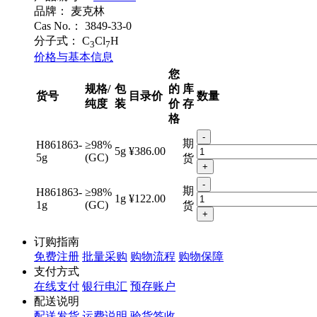
品牌：
麦克林
Cas No.：
3849-33-0
分子式：
C
Cl
H
3
7
价格与基本信息
您
规格/
包
的
库
货号
目录价
数量
纯度
装
价
存
格
-
期
H861863-
≥98%
5g
¥386.00
5g
(GC)
货
+
-
期
H861863-
≥98%
1g
¥122.00
1g
(GC)
货
+
订购指南
免费注册
批量采购
购物流程
购物保障
支付方式
在线支付
银行电汇
预存账户
配送说明
配送发货
运费说明
验货签收