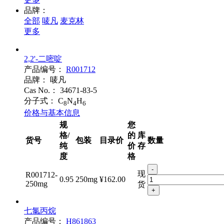
品牌：
全部
唛凡
麦克林
更多
2,2'-二嘧啶
产品编号：
R001712
品牌：
唛凡
Cas No.：
34671-83-5
分子式：
C
N
H
8
4
6
价格与基本信息
规
您
格/
的
库
货号
包装
目录价
数量
纯
价
存
度
格
-
现
R001712-
0.95
250mg
¥162.00
250mg
货
+
七氯丙烷
产品编号：
H861863