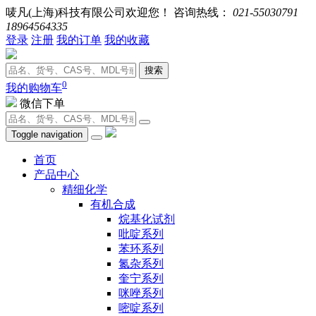
唛凡(上海)科技有限公司欢迎您！ 咨询热线：
021-55030791
18964564335
登录
注册
我的订单
我的收藏
搜索
0
我的购物车
微信下单
Toggle navigation
首页
产品中心
精细化学
有机合成
烷基化试剂
吡啶系列
苯环系列
氮杂系列
奎宁系列
咪唑系列
嘧啶系列