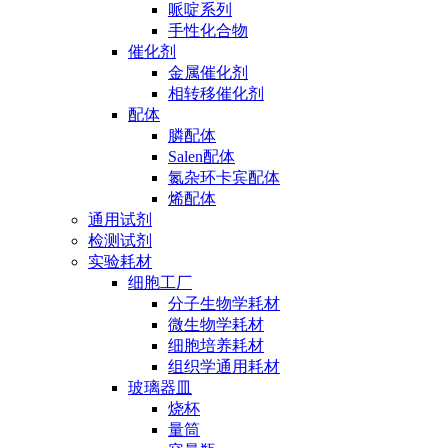
哌啶系列
手性化合物
催化剂
金属催化剂
相转移催化剂
配体
膦配体
Salen配体
氮杂环卡宾配体
烯配体
通用试剂
检测试剂
实验耗材
细胞工厂
分子生物学耗材
微生物学耗材
细胞培养耗材
组织学通用耗材
玻璃器皿
烧杯
量筒