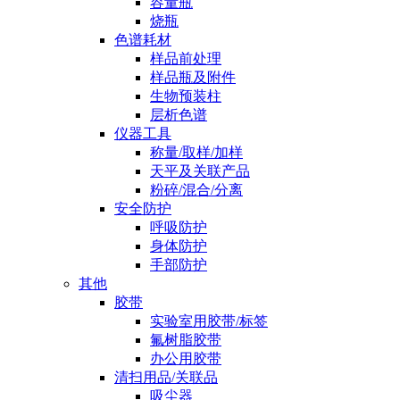
容量瓶
烧瓶
色谱耗材
样品前处理
样品瓶及附件
生物预装柱
层析色谱
仪器工具
称量/取样/加样
天平及关联产品
粉碎/混合/分离
安全防护
呼吸防护
身体防护
手部防护
其他
胶带
实验室用胶带/标签
氟树脂胶带
办公用胶带
清扫用品/关联品
吸尘器