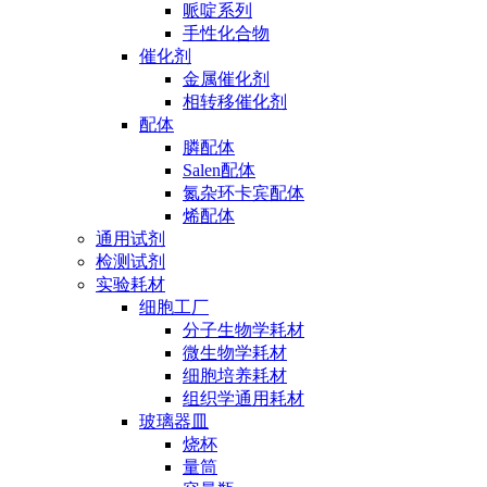
哌啶系列
手性化合物
催化剂
金属催化剂
相转移催化剂
配体
膦配体
Salen配体
氮杂环卡宾配体
烯配体
通用试剂
检测试剂
实验耗材
细胞工厂
分子生物学耗材
微生物学耗材
细胞培养耗材
组织学通用耗材
玻璃器皿
烧杯
量筒