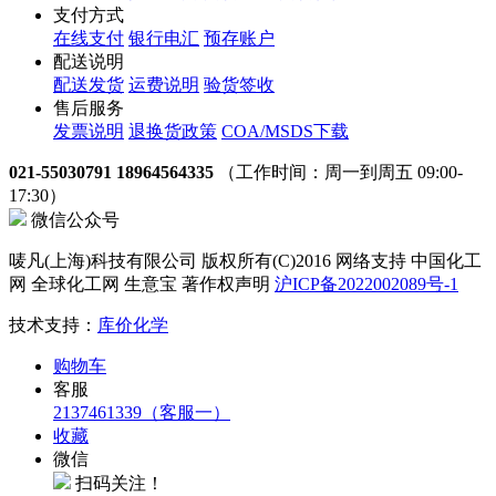
支付方式
在线支付
银行电汇
预存账户
配送说明
配送发货
运费说明
验货签收
售后服务
发票说明
退换货政策
COA/MSDS下载
021-55030791 18964564335
（工作时间：周一到周五 09:00-
17:30）
微信公众号
唛凡(上海)科技有限公司 版权所有(C)2016 网络支持 中国化工
网 全球化工网 生意宝 著作权声明
沪ICP备2022002089号-1
技术支持：
库价化学
购物车
客服
2137461339（客服一）
收藏
微信
扫码关注！