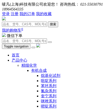
唛凡(上海)科技有限公司欢迎您！ 咨询热线：
021-55030791
18964564335
登录
注册
我的订单
我的收藏
搜索
0
我的购物车
微信下单
Toggle navigation
首页
产品中心
精细化学
有机合成
烷基化试剂
吡啶系列
苯环系列
氮杂系列
奎宁系列
咪唑系列
嘧啶系列