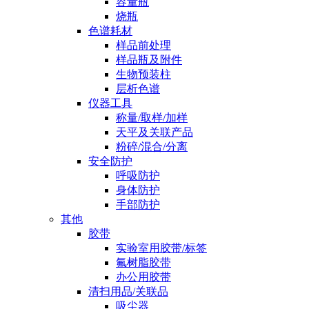
容量瓶
烧瓶
色谱耗材
样品前处理
样品瓶及附件
生物预装柱
层析色谱
仪器工具
称量/取样/加样
天平及关联产品
粉碎/混合/分离
安全防护
呼吸防护
身体防护
手部防护
其他
胶带
实验室用胶带/标签
氟树脂胶带
办公用胶带
清扫用品/关联品
吸尘器