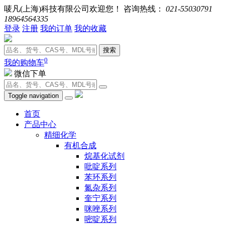
唛凡(上海)科技有限公司欢迎您！ 咨询热线：
021-55030791
18964564335
登录
注册
我的订单
我的收藏
搜索
0
我的购物车
微信下单
Toggle navigation
首页
产品中心
精细化学
有机合成
烷基化试剂
吡啶系列
苯环系列
氮杂系列
奎宁系列
咪唑系列
嘧啶系列