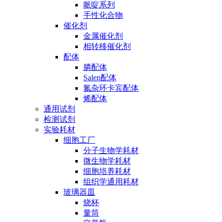
哌啶系列
手性化合物
催化剂
金属催化剂
相转移催化剂
配体
膦配体
Salen配体
氮杂环卡宾配体
烯配体
通用试剂
检测试剂
实验耗材
细胞工厂
分子生物学耗材
微生物学耗材
细胞培养耗材
组织学通用耗材
玻璃器皿
烧杯
量筒