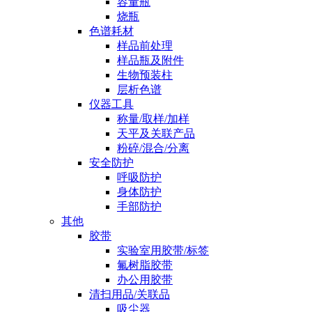
容量瓶
烧瓶
色谱耗材
样品前处理
样品瓶及附件
生物预装柱
层析色谱
仪器工具
称量/取样/加样
天平及关联产品
粉碎/混合/分离
安全防护
呼吸防护
身体防护
手部防护
其他
胶带
实验室用胶带/标签
氟树脂胶带
办公用胶带
清扫用品/关联品
吸尘器