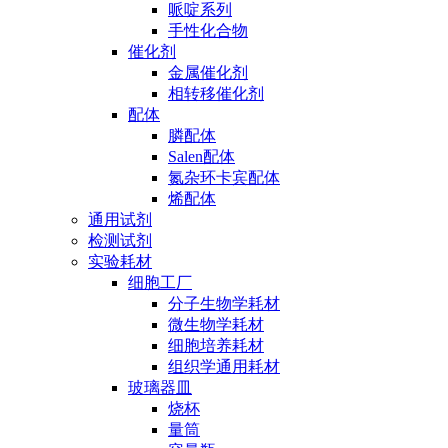
哌啶系列
手性化合物
催化剂
金属催化剂
相转移催化剂
配体
膦配体
Salen配体
氮杂环卡宾配体
烯配体
通用试剂
检测试剂
实验耗材
细胞工厂
分子生物学耗材
微生物学耗材
细胞培养耗材
组织学通用耗材
玻璃器皿
烧杯
量筒