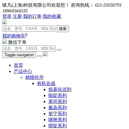
唛凡(上海)科技有限公司欢迎您！ 咨询热线：
021-55030791
18964564335
登录
注册
我的订单
我的收藏
搜索
0
我的购物车
微信下单
Toggle navigation
首页
产品中心
精细化学
有机合成
烷基化试剂
吡啶系列
苯环系列
氮杂系列
奎宁系列
咪唑系列
嘧啶系列