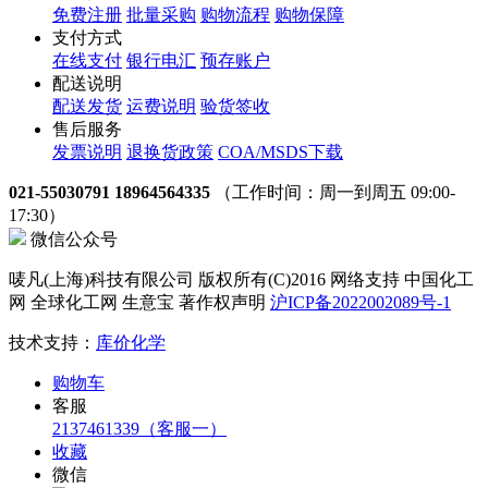
免费注册
批量采购
购物流程
购物保障
支付方式
在线支付
银行电汇
预存账户
配送说明
配送发货
运费说明
验货签收
售后服务
发票说明
退换货政策
COA/MSDS下载
021-55030791 18964564335
（工作时间：周一到周五 09:00-
17:30）
微信公众号
唛凡(上海)科技有限公司 版权所有(C)2016 网络支持 中国化工
网 全球化工网 生意宝 著作权声明
沪ICP备2022002089号-1
技术支持：
库价化学
购物车
客服
2137461339（客服一）
收藏
微信