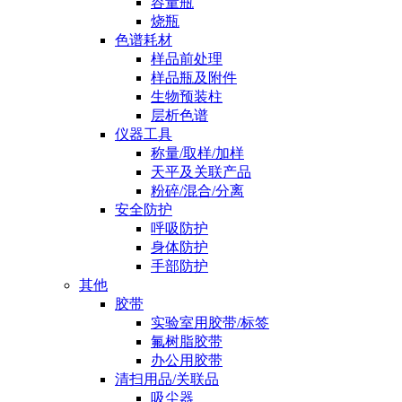
容量瓶
烧瓶
色谱耗材
样品前处理
样品瓶及附件
生物预装柱
层析色谱
仪器工具
称量/取样/加样
天平及关联产品
粉碎/混合/分离
安全防护
呼吸防护
身体防护
手部防护
其他
胶带
实验室用胶带/标签
氟树脂胶带
办公用胶带
清扫用品/关联品
吸尘器