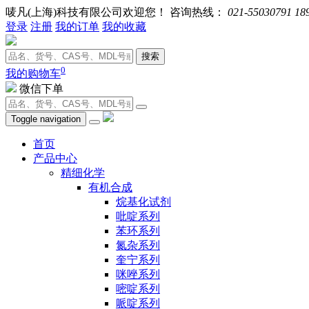
唛凡(上海)科技有限公司欢迎您！ 咨询热线：
021-55030791 18
登录
注册
我的订单
我的收藏
搜索
0
我的购物车
微信下单
Toggle navigation
首页
产品中心
精细化学
有机合成
烷基化试剂
吡啶系列
苯环系列
氮杂系列
奎宁系列
咪唑系列
嘧啶系列
哌啶系列