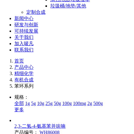
垃圾桶/地垫/其他
定制合成
新闻中心
研发与创新
可持续发展
关于我们
加入唛凡
联系我们
首页
产品中心
精细化学
有机合成
苯环系列
规格：
全部
1g
5g
10g
25g
50g
100g
100mg
2g
500g
更多
2,3-二氢-4-氨基苯并呋喃
产品编号：
WH86008