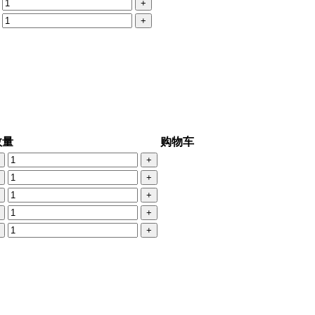
+
+
数量
购物车
+
+
+
+
+