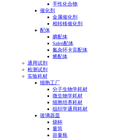
手性化合物
催化剂
金属催化剂
相转移催化剂
配体
膦配体
Salen配体
氮杂环卡宾配体
烯配体
通用试剂
检测试剂
实验耗材
细胞工厂
分子生物学耗材
微生物学耗材
细胞培养耗材
组织学通用耗材
玻璃器皿
烧杯
量筒
容量瓶