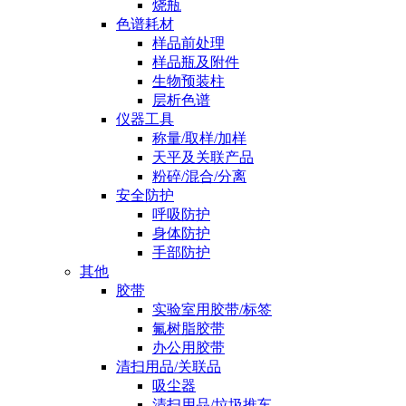
烧瓶
色谱耗材
样品前处理
样品瓶及附件
生物预装柱
层析色谱
仪器工具
称量/取样/加样
天平及关联产品
粉碎/混合/分离
安全防护
呼吸防护
身体防护
手部防护
其他
胶带
实验室用胶带/标签
氟树脂胶带
办公用胶带
清扫用品/关联品
吸尘器
清扫用品/垃圾推车