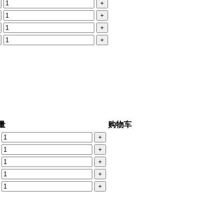
+
+
+
+
量
购物车
+
+
+
+
+